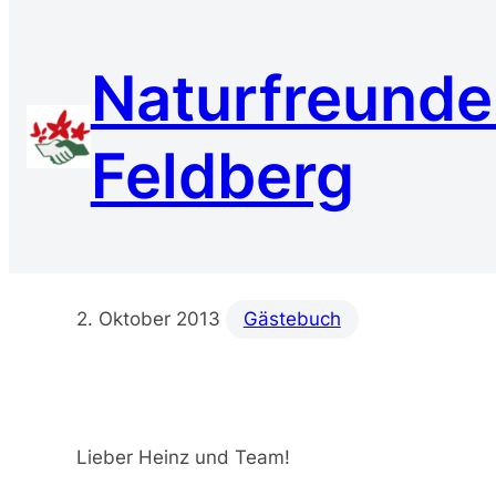
Zum
Inhalt
Naturfreund
springen
Feldberg
Gästebucheintrag 
2. Oktober 2013
Gästebuch
Lieber Heinz und Team!