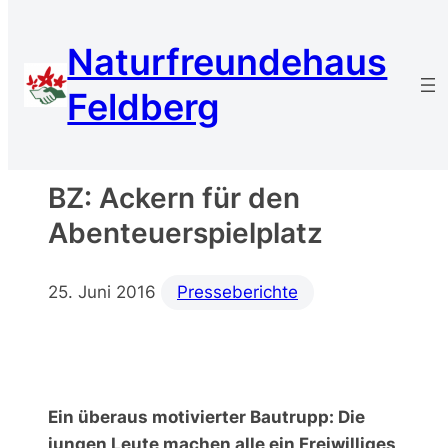
Zum
Inhalt
Naturfreundehaus
springen
Feldberg
BZ: Ackern für den
Abenteuerspielplatz
25. Juni 2016
Presseberichte
Ein überaus motivierter Bautrupp: Die
jungen Leute machen alle ein Freiwilliges