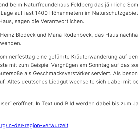
nd beim Naturfreundehaus Feldberg das jährliche Somm
n Lage auf fast 1400 Höhenmetern im Naturschutzgebie
aus, sagen die Verantwortlichen.
e Heinz Blodeck und Maria Rodenbeck, das Haus nachhal
erwenden.
Sommerfesttag eine geführte Kräuterwanderung auf d
äste mit zum Beispiel Vergnügen am Sonntag auf das son
räutersoße als Geschmacksverstärker serviert. Als beso
f. Altes deutsches Liedgut wechselte sich dabei mit b
user“ eröffnet. In Text und Bild werden dabei bis zum 
rg/in-der-region-verwurzelt