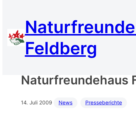
Zum
Inhalt
Naturfreund
springen
Feldberg
BZ: In der Region 
Naturfreundehaus 
14. Juli 2009
News
Presseberichte